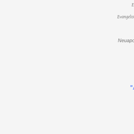
E
Evangeli
Neuapos
"